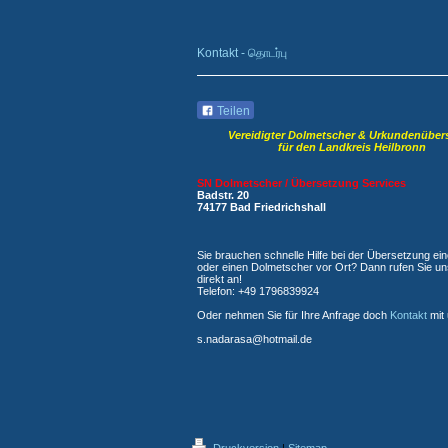
Kontakt - தொடர்பு
Teilen
Vereidigter Dolmetscher & Urkundenüber
für den Landkreis Heilbronn
SN Dolmetscher / Übersetzung Services
Badstr. 20
74177 Bad Friedrichshall
Sie brauchen schnelle Hilfe bei der Übersetzung ei
oder einen Dolmetscher vor Ort? Dann rufen Sie u
direkt an!
Telefon: +49 1796839924
Oder nehmen Sie für Ihre Anfrage doch
Kontakt
mit 
s.nadarasa@hotmail.de