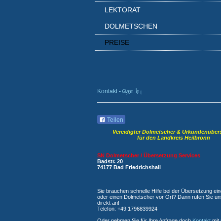
LEKTORAT
DOLMETSCHEN
PREISE
Kontakt - தொடர்பு
Teilen
Vereidigter Dolmetscher & Urkundenüber
für den Landkreis Heilbronn
SN Dolmetscher / Übersetzung Services
Badstr. 20
74177 Bad Friedrichshall
Sie brauchen schnelle Hilfe bei der Übersetzung ei
oder einen Dolmetscher vor Ort? Dann rufen Sie u
direkt an!
Telefon: +49 1796839924
Oder nehmen Sie für Ihre Anfrage doch
Kontakt
mit 