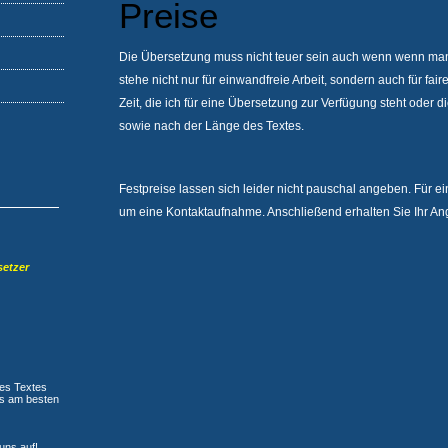
Preise
Die Übersetzung muss nicht teuer sein auch wenn wenn man
stehe nicht nur für einwandfreie Arbeit, sondern auch für fair
Zeit, die ich für eine Übersetzung zur Verfügung steht oder d
sowie nach der Länge des Textes.
Festpreise lassen sich leider nicht pauschal angeben. Für ein
um eine
Kontaktaufnahme
. Anschließend erhalten Sie Ihr An
setzer
nes Textes
ns am besten
uns auf!